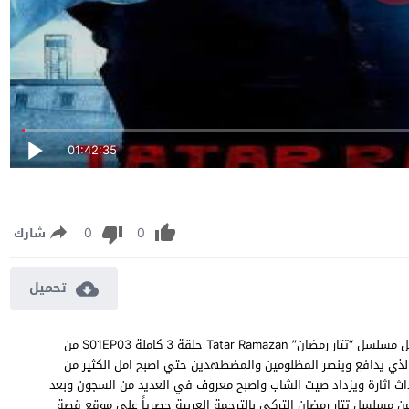
01:42:35
0
0
شارك
تحميل
مسلسل تتار رمضان الموسم الاول الحلقة 3 مترجمة مشاهدة وتحميل مسلسل “تتار رمضان” Tatar Ramazan حلقة 3 كاملة S01EP03 من
 الذي يدافع وينصر المظلومين والمضطهدين حتي اصبح امل الكثير من
حداث اثارة ويزداد صيت الشاب واصبح معروف في العديد من السجون وبعد
جه من السجن يقابل واقع جديد مليئ بالاثارة ، شاهد الحلقة 3 من مسلسل تتار رمضان التركي بالترجمة العربية حصرياً على موقع قصة