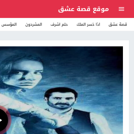
موقع قصة عشق
قصة عشق
اذا خسر الملك
حلم اشرف
المشردون
المؤسس ع