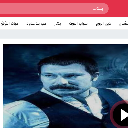
ثمان
دين الروح
شراب التوت
بهار
حب بلا حدود
حبات اللؤلؤ