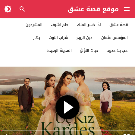
موقع قصة عشق
قصة عشق
اذا خسر الملك
حلم اشرف
المشردون
المؤسس عثمان
دين الروح
شراب التوت
بهار
حب بلا حدود
حبات اللؤلؤ
المدينة البعيدة