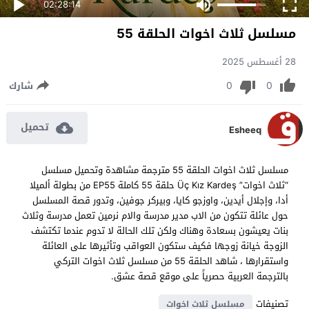
02:28:14
مسلسل ثلاث اخوات الحلقة 55
28 أغسطس 2025
0
0
شارك
تحميل
Esheeq
مسلسل ثلاث اخوات الحلقة 55 مترجمة مشاهدة وتحميل مسلسل
“ثلاث اخوات” Üç Kız Kardeş حلقة 55 كاملة EP55 من بطولة ألميلا
أدا، وإجلال أيدين، واوزجو كايا، وبيركر جوفين، وتدور قصة المسلسل
حول عائلة تتكون من الاب مدير مدرسة والام نرمين تعمل مدرسة وثلاث
بنات يعيشون بسعادة وهناك ولكن تلك الحالة لا تدوم عندما تكتشف
الزوجة خيانة زوجها فكيف ستكون العواقب وتأثيرها على العائلة
واستقرارها ، شاهد الحلقة 55 من مسلسل ثلاث اخوات التركي
بالترجمة العربية حصرياً على موقع قصة عشق.
تصنيفات
مسلسل ثلاث اخوات