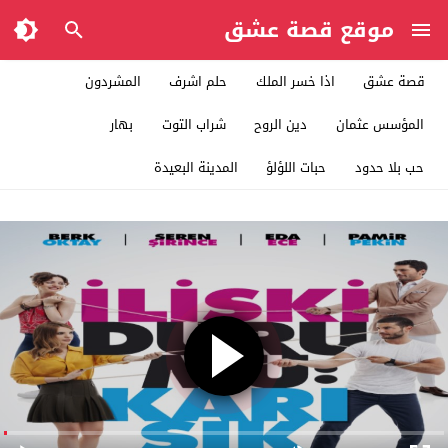
موقع قصة عشق
قصة عشق
اذا خسر الملك
حلم اشرف
المشردون
المؤسس عثمان
دين الروح
شراب التوت
بهار
حب بلا حدود
حبات اللؤلؤ
المدينة البعيدة