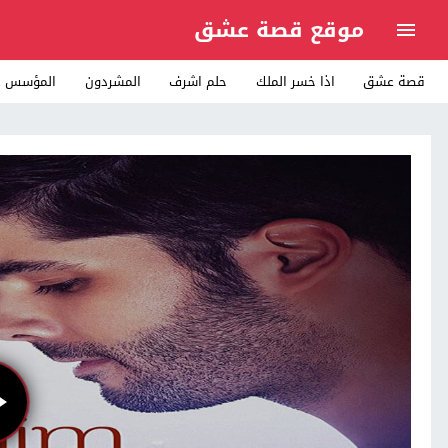
موقع قصة عشق
قصة عشق
اذا خسر الملك
حلم اشرف
المشردون
المؤسس ع