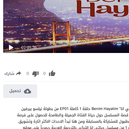
02:21:36
0
0
شارك
تحميل
مسلسل حياتي انا الحلقة 1 مترجمة مشاهدة وتحميل مسلسل “حياتي انا” Benim Hayatim حلقة 1 كاملة EP01 من بطولة نيلسو بيرفين
ور قصة المسلسل حول حياة الفتاة الجميلة والطامحة للحصول على فرصة
بول للمشاركة بالمسابقة ومن هنا تبدأ الاحداث الاكثر اثارة وتشويق
عندما تعلم بان مالك المسابقة هو عدو قديم لوالدها ، شاهد الحلقة 1 من مسلسل حياتي انا التركي بالترجمة العربية حصرياً على موقع