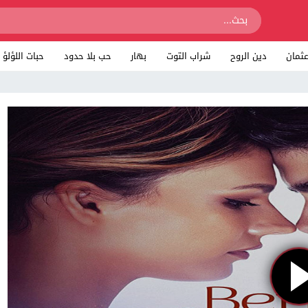
ثمان
دين الروح
شراب التوت
بهار
حب بلا حدود
حبات اللؤلؤ