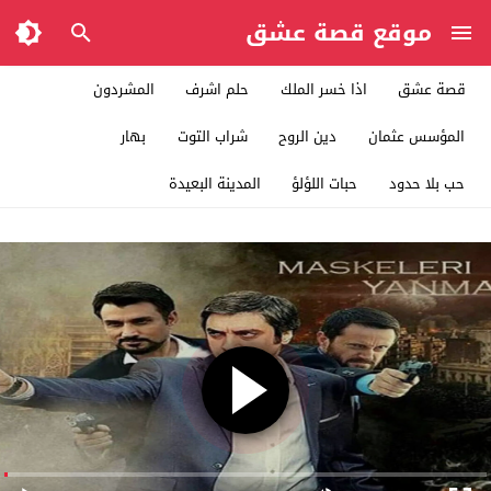
موقع قصة عشق
قصة عشق
اذا خسر الملك
حلم اشرف
المشردون
المؤسس عثمان
دين الروح
شراب التوت
بهار
حب بلا حدود
حبات اللؤلؤ
المدينة البعيدة