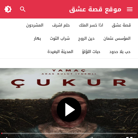
موقع قصة عشق
قصة عشق
اذا خسر الملك
حلم اشرف
المشردون
المؤسس عثمان
دين الروح
شراب التوت
بهار
حب بلا حدود
حبات اللؤلؤ
المدينة البعيدة