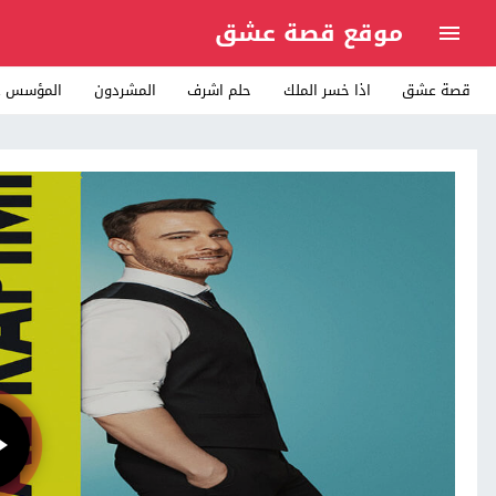
موقع قصة عشق
قصة عشق
اذا خسر الملك
حلم اشرف
المشردون
المؤسس ع