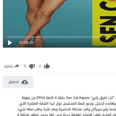
02:08:49
0
0
شارك
تحميل
مسلسل انت اطرق بابي الحلقة 4 مترجمة مشاهدة وتحميل مسلسل “انت اطرق بابي” Sen Çal Kapımı حلقة 4 كاملة EP04 من بطولة
وهانده أرتشل، وتدور قصة المسلسل حول ايدا الشابة المثابرة التي
عندما يقرر سيركان وقف منحتها الدراسية وبعد فترة يطلب منها شيء
مقابل اعادة منحتها وهي ان تتظاهر معه بانهما مخطوبان وخلال تلك الفترة ينقلب التمثيل لعلاقة جدية ليس لها حدود، شاهد الحلقة 4