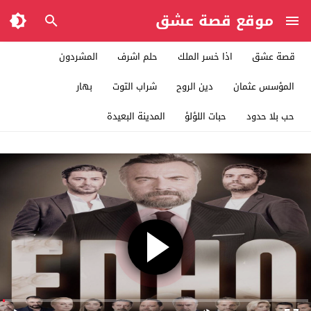
موقع قصة عشق
قصة عشق
اذا خسر الملك
حلم اشرف
المشردون
المؤسس عثمان
دين الروح
شراب التوت
بهار
حب بلا حدود
حبات اللؤلؤ
المدينة البعيدة