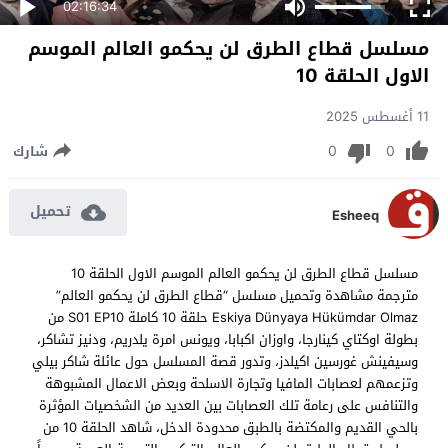
02:16:34
مسلسل قطاع الطرق لن يحكمو العالم الموسم
الاول الحلقة 10
11 أغسطس 2025
0
0
شارك
تحميل
Esheeq
مسلسل قطاع الطرق لن يحكمو العالم الموسم الاول الحلقة 10
مترجمة مشاهدة وتحميل مسلسل “قطاع الطرق لن يحكمو العالم”
Eskiya Dünyaya Hükümdar Olmaz حلقة 10 كاملة S01 EP10 من
بطولة اوكتاي كينارجا، واوزان اكبابا، ويونس امرة يلدريم، ودنيز تشاكر،
وسيفينش غورسين اكيلدز، وتدور قصة المسلسل حول عائلة شاكر بيلي
وتزعمهم لعصابات المافيا وتجارة الاسلحة وبعض الاعمال المشبوهة
والتنافس على رعامة تلك العصابات بين العديد من الشخصيات المؤثرة
بالحي القديم والمكتضة بالطبق محدودة الدخل، شاهد الحلقة 10 من