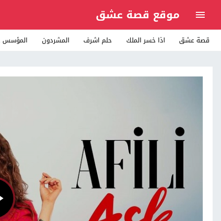
موقع قصة عشق
قصة عشق
اذا خسر الملك
حلم اشرف
المشردون
المؤسس ع