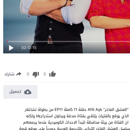
02:12:15
0
0
شارك
تحميل
مسلسل العشق الفاخر الحلقة 11 مترجمة مشاهدة وتحميل مسلسل “العشق الفاخر” Afili Aşk حلقة 11 كاملة EP11 من بطولة تشاغلار
لذي يوقع بالفتيات يلتقي بفتاة صدفة ويحاول استدراجها ولكنه
 الفتاة من بيئة محافظة لتبدأ الاحداث الكوميدية عندما يجمعهم
زواج مصلحة قد ينتهي بقصة حب ، شاهد الحلقة 11 من مسلسل العشق الفاخر التركي بالترجمة العربية حصرياً على موقع قصة