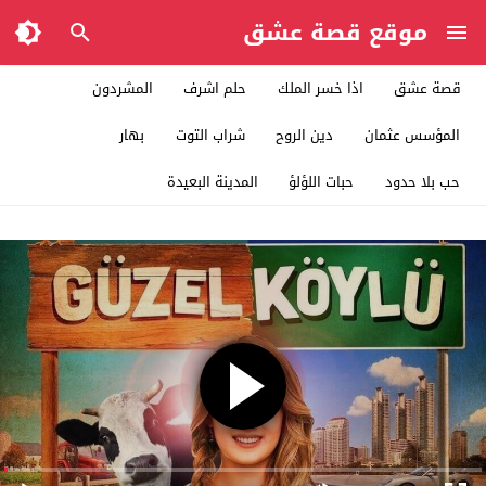
موقع قصة عشق
قصة عشق
اذا خسر الملك
حلم اشرف
المشردون
المؤسس عثمان
دين الروح
شراب التوت
بهار
حب بلا حدود
حبات اللؤلؤ
المدينة البعيدة