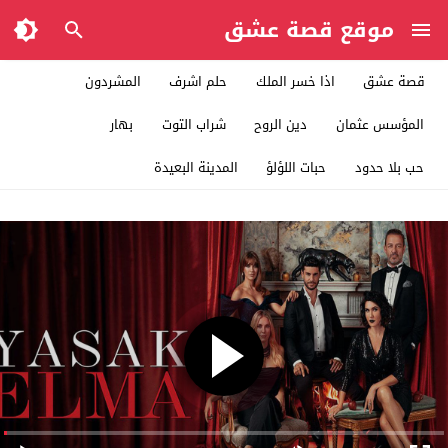
موقع قصة عشق
قصة عشق
اذا خسر الملك
حلم اشرف
المشردون
المؤسس عثمان
دين الروح
شراب التوت
بهار
حب بلا حدود
حبات اللؤلؤ
المدينة البعيدة