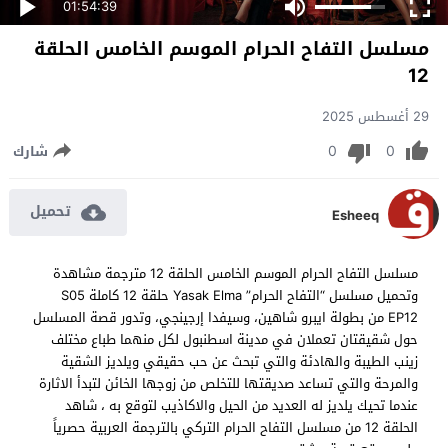
01:54:39
مسلسل التفاح الحرام الموسم الخامس الحلقة
12
29 أغسطس 2025
0
0
شارك
تحميل
Esheeq
مسلسل التفاح الحرام الموسم الخامس الحلقة 12 مترجمة مشاهدة
وتحميل مسلسل “التفاح الحرام” Yasak Elma حلقة 12 كاملة S05
EP12 من بطولة ايبرو شاهين، وسيفدا إرجينجي، وتدور قصة المسلسل
حول شقيقتان تعملان في مدينة اسطنبول لكل منهما طباع مختلف
زينب الطيبة والهادئة والتي تبحث عن حب حقيقي ويلديز الشقية
والمرحة والتي تساعد صديقتها للتخلص من زوجها الخائن لتبدأ الاثارة
عندما تحيك يلديز له العديد من الحيل والاكاذيب لتوقع به ، شاهد
الحلقة 12 من مسلسل التفاح الحرام التركي بالترجمة العربية حصرياً