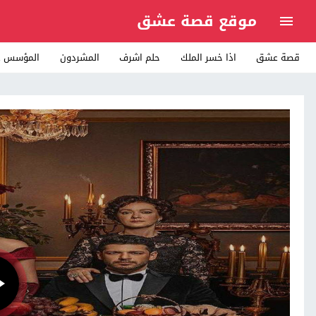
موقع قصة عشق
قصة عشق
اذا خسر الملك
حلم اشرف
المشردون
المؤسس ع