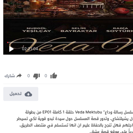
02:21:04
0
0
شارك
تحميل
مسلسل رسالة وداع الحلقة 1 مترجمة مشاهدة وتحميل مسلسل “مسلسل رسالة وداع” Veda Mektubu حلقة 1 كاملة EP01 من بطولة
نورغول يشيلتشاي، وتدور قصة المسلسل حول سيدة تبدو قوية لكي تسيطر
 اجلهم فهل تنجح بالحفاظ عليم ان انها تستسلم في منتصف الطريق،