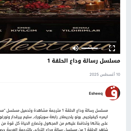
مسلسل رسالة وداع الحلقة 1
10 أغسطس 2025
Esheeq
ايمره كيفيلجيم, بونو يلدريملار, رابعة سويتورك, سليم بيرقدار و
على بناتها وتحافظ عليهم من المجهول وتصارع الحياة كل قوة من
شاهد الحلقة 1 من مسلسل رسالة وداع التركي بالترجمة العربية حصرياً على موقع قصة عشق.