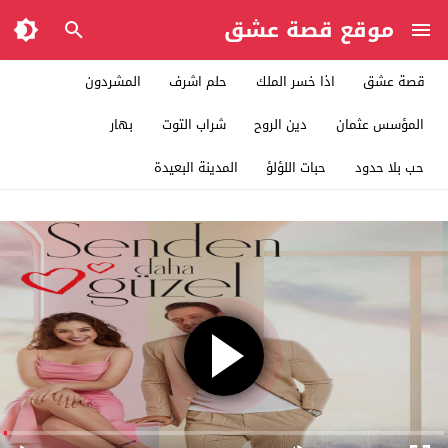
موقع قصة عشق
قصة عشق
اذا خسر الملك
حلم اشرف
المشردون
المؤسس عثمان
دين الروح
شراب التوت
بهار
حب بلا حدود
حبات اللؤلؤ
المدينة البعيدة