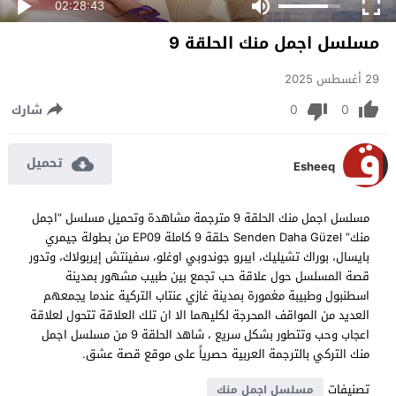
02:28:43
مسلسل اجمل منك الحلقة 9
29 أغسطس 2025
0
0
شارك
تحميل
Esheeq
مسلسل اجمل منك الحلقة 9 مترجمة مشاهدة وتحميل مسلسل “اجمل
منك” Senden Daha Güzel حلقة 9 كاملة EP09 من بطولة جيمري
بايسال، بوراك تشيليك، ايبرو جوندوبي اوغلو، سفينتش إيربولاك، وتدور
قصة المسلسل حول علاقة حب تجمع بين طبيب مشهور بمدينة
اسطنبول وطبيبة مغمورة بمدينة غازي عنتاب التركية عندما يجمعهم
العديد من المواقف المحرجة لكليهما الا ان تلك العلاقة تتحول لعلاقة
اعجاب وحب وتتطور بشكل سريع ، شاهد الحلقة 9 من مسلسل اجمل
منك التركي بالترجمة العربية حصرياً على موقع قصة عشق.
تصنيفات
مسلسل اجمل منك