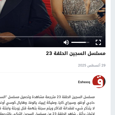
مسلسل السجين الحلقة 23
29 أغسطس 2025
Esheeq
حاجي أوغلو، وسيراي كايا، ومليكة إيبيك يالوفا، وهايال كوسي أ
لا يتذكر شيء لفقدانة للذاكر ويتم سجنة بتهمة قتل زوجتة وابنتة
لاثبات برأتة ، شاهد الحلقة 23 من مسلسل السجين التركي بالترجمة العربية حصرياً على موقع قصة عشق.