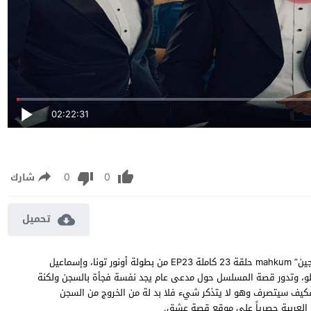
02:22:31
0
0
شارك
تحميل
مسلسل السجين الحلقة 23 مترجمة مشاهدة وتحميل مسلسل “السجين” mahkum حلقة 23 كاملة EP23 من بطولة أونور تونا، وإسماعيل
وغلو، وتدور قصة المسلسل حول مدعى عام يجد نفسة فجأة بالسجن ولكنة
 فكيف سيتصرف وهو لا يتذكر شيء فلا بد لة من الخروج من السجن