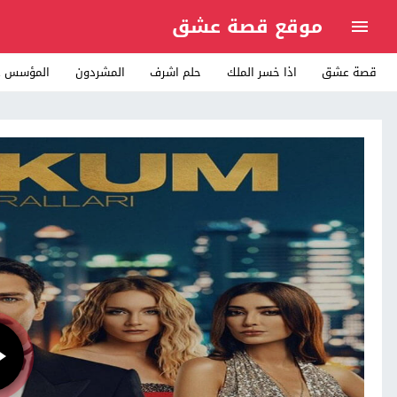
موقع قصة عشق
قصة عشق
اذا خسر الملك
حلم اشرف
المشردون
المؤسس ع