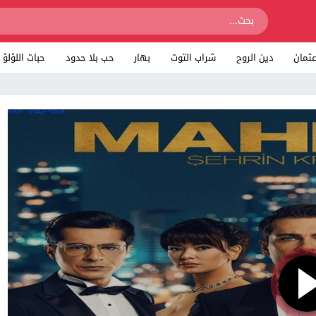
ثمان
دين الروح
شراب التوت
بهار
حب بلا حدود
حبات اللؤلؤ