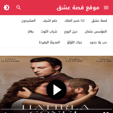
موقع قصة عشق
قصة عشق
اذا خسر الملك
حلم اشرف
المشردون
المؤسس عثمان
دين الروح
شراب التوت
بهار
حب بلا حدود
حبات اللؤلؤ
المدينة البعيدة