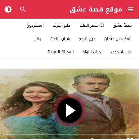
موقع قصة عشق
قصة عشق
اذا خسر الملك
حلم اشرف
المشردون
المؤسس عثمان
دين الروح
شراب التوت
بهار
حب بلا حدود
حبات اللؤلؤ
المدينة البعيدة