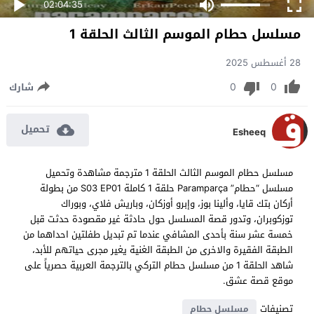
02:04:35
مسلسل حطام الموسم الثالث الحلقة 1
28 أغسطس 2025
0
0
شارك
تحميل
Esheeq
مسلسل حطام الموسم الثالث الحلقة 1 مترجمة مشاهدة وتحميل
مسلسل “حطام” Paramparça حلقة 1 كاملة S03 EP01 من بطولة
أركان بتك قايا، وألينا بوز، وإبرو أوزكان، وباريش فلاي، وبوراك
توزكوبران، وتدور قصة المسلسل حول حادثة غير مقصودة حدثت قبل
خمسة عشر سنة بأحدى المشافي عندما تم تبديل طفلتين احداهما من
الطبقة الفقيرة والاخرى من الطبقة الغنية يغير مجرى حياتهم للأبد،
شاهد الحلقة 1 من مسلسل حطام التركي بالترجمة العربية حصرياً على
موقع قصة عشق.
تصنيفات
مسلسل حطام