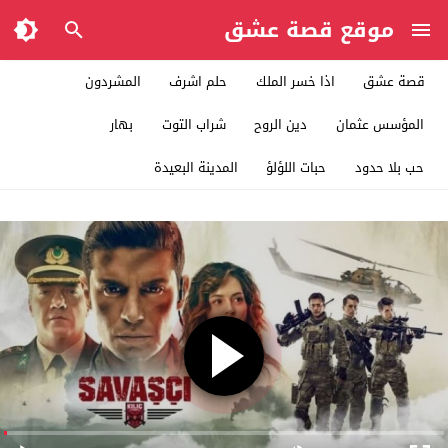
موقع قصة عشق
قصة عشق
اذا خسر الملك
حلم اشرف
المشردون
المؤسس عثمان
دين الروح
شراب التوت
بهار
حب بلا حدود
حبات اللؤلؤ
المدينة البعيدة