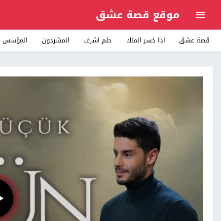
موقع قصة عشق
قصة عشق
اذا خسر الملك
حلم اشرف
المشردون
المؤسس ع