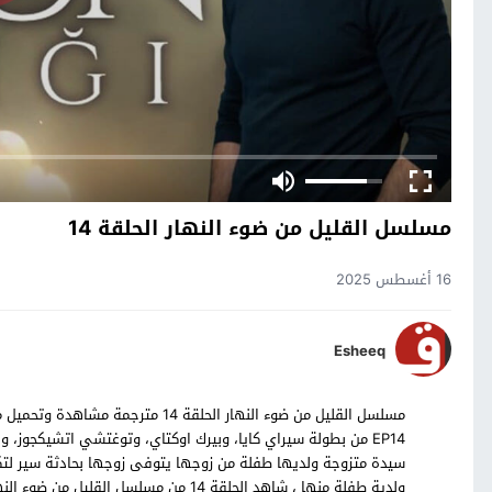
مسلسل القليل من ضوء النهار الحلقة 14
16 أغسطس 2025
Esheeq
EP14 من بطولة سيراي كايا، وبيرك اوكتاي، وتوغتشي اتشيكجوز،
سيدة متزوجة ولديها طفلة من زوجها يتوفى زوجها بحادثة سير لت
ولدية طفلة منها ، شاهد الحلقة 14 من مسلسل القليل من ضوء النهار التركي بالترجمة العربية حصرياً على موقع قصة عشق.