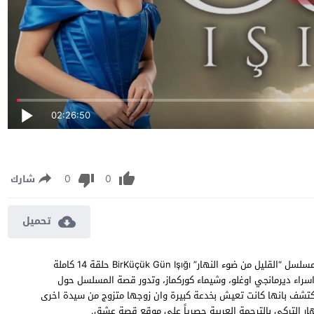
02:26:50
0
0
شارك
تحميل
مسلسل القليل من ضوء النهار الحلقة 14 مترجمة مشاهدة وتحميل مسلسل “القليل من ضوء النهار” BirKüçük Gün Işığı حلقة 14 كاملة
 واسراء ديرمانجي اوغلو، وشيماء كوركماز، وتدور قصة المسلسل حول
كتشف بانها كانت تعيش بخدعة كبيرة وان زوجها متزوج من سيدة اخرى