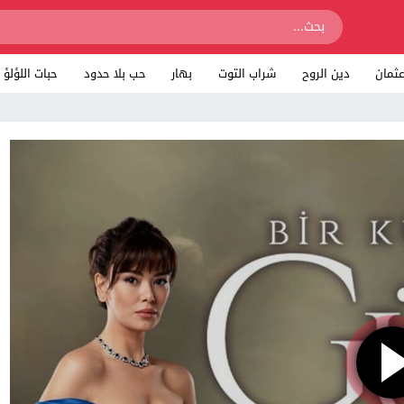
ثمان
دين الروح
شراب التوت
بهار
حب بلا حدود
حبات اللؤلؤ