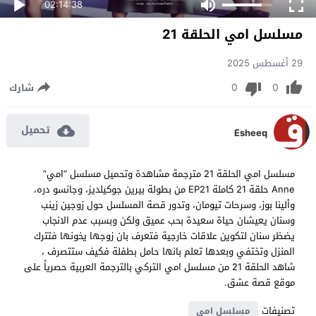
02:14:38
مسلسل امي الحلقة 21
29 أغسطس 2025
0
0
شارك
تحميل
Esheeq
مسلسل امي الحلقة 21 مترجمة مشاهدة وتحميل مسلسل “امي”
Anne حلقة 21 كاملة EP21 من بطولة بيرين جوكيلديز، وجانسو دره،
وألينا بوز، وسرحات تيومان، وتدور قصة المسلسل حول زوجين زينب
وسنان يعيشان حياة سعيدة بحب عميق ولكن وبسبب عدم الانجاب
يضظر سنان لتكوين علاقات خارجية فتعرف بان زوجها يخونها فتترك
المنزل وتختفي وبعدها تعلم بانها حامل بطفلة فكيف ستتصرف ،
شاهد الحلقة 21 من مسلسل امي التركي بالترجمة العربية حصرياً على
موقع قصة عشق.
تصنيفات
مسلسل امي