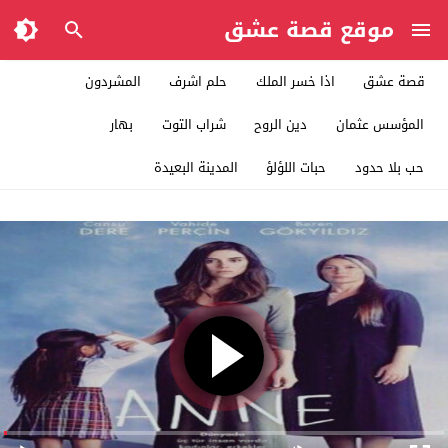
موقع قصة عشق
قصة عشق
اذا خسر الملك
حلم اشرف
المشردون
المؤسس عثمان
دين الروح
شراب التوت
بهار
حب بلا حدود
حبات اللؤلؤ
المدينة البعيدة