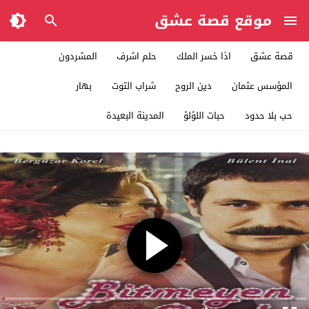
موقع قصة عشق
قصة عشق
اذا خسر الملك
حلم اشرف
المشردون
المؤسس عثمان
دين الروح
شراب التوت
بهار
حب بلا حدود
حبات اللؤلؤ
المدينة البعيدة