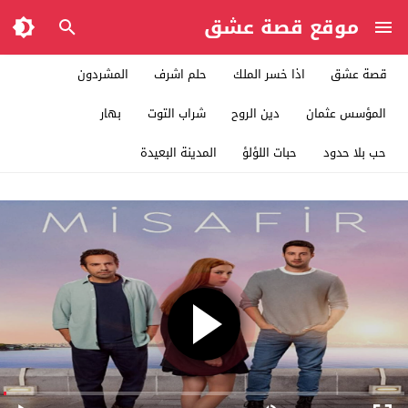
موقع قصة عشق
قصة عشق
اذا خسر الملك
حلم اشرف
المشردون
المؤسس عثمان
دين الروح
شراب التوت
بهار
حب بلا حدود
حبات اللؤلؤ
المدينة البعيدة