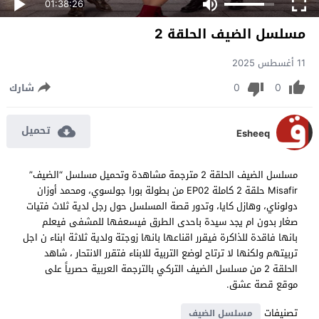
01:38:26
مسلسل الضيف الحلقة 2
11 أغسطس 2025
0
0
شارك
تحميل
Esheeq
مسلسل الضيف الحلقة 2 مترجمة مشاهدة وتحميل مسلسل “الضيف”
Misafir حلقة 2 كاملة EP02 من بطولة بورا جولسوي، ومحمد أوزان
دولوناي، وهازل كايا، وتدور قصة المسلسل حول رجل لدية ثلاث فتيات
صغار بدون ام يجد سيدة باحدى الطرق فيسعفها للمشفى فيعلم
بانها فاقدة للذاكرة فيقرر اقناعها بانها زوجتة ولدية ثلاثة ابناء ن اجل
تربيتهم ولكنها لا ترتاح لوضع التربية للابناء فتقرر الانتحار ، شاهد
الحلقة 2 من مسلسل الضيف التركي بالترجمة العربية حصرياً على
موقع قصة عشق.
تصنيفات
مسلسل الضيف