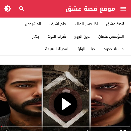
موقع قصة عشق
قصة عشق
اذا خسر الملك
حلم اشرف
المشردون
المؤسس عثمان
دين الروح
شراب التوت
بهار
حب بلا حدود
حبات اللؤلؤ
المدينة البعيدة