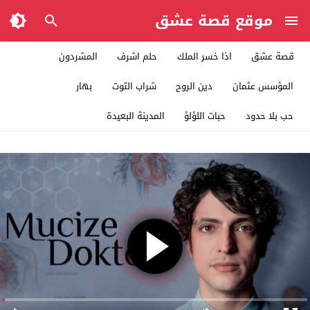
موقع قصة عشق
قصة عشق
اذا خسر الملك
حلم اشرف
المشردون
المؤسس عثمان
دين الروح
شراب التوت
بهار
حب بلا حدود
حبات اللؤلؤ
المدينة البعيدة