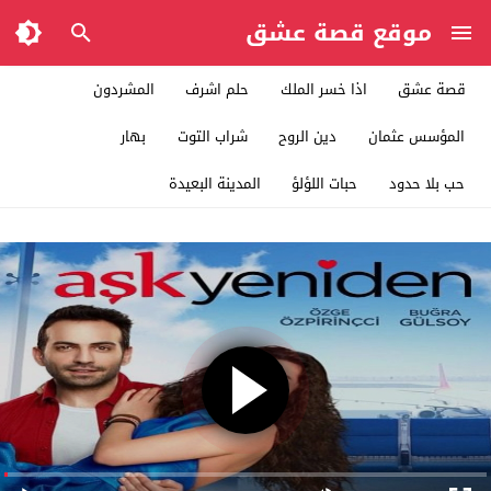
موقع قصة عشق
قصة عشق
اذا خسر الملك
حلم اشرف
المشردون
المؤسس عثمان
دين الروح
شراب التوت
بهار
حب بلا حدود
حبات اللؤلؤ
المدينة البعيدة