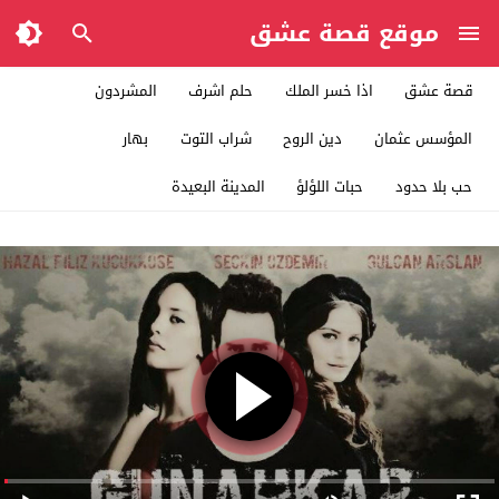
موقع قصة عشق
قصة عشق
اذا خسر الملك
حلم اشرف
المشردون
المؤسس عثمان
دين الروح
شراب التوت
بهار
حب بلا حدود
حبات اللؤلؤ
المدينة البعيدة