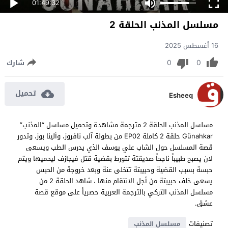
01:49:32
مسلسل المذنب الحلقة 2
16 أغسطس 2025
0
0
شارك
تحميل
Esheeq
مسلسل المذنب الحلقة 2 مترجمة مشاهدة وتحميل مسلسل “المذنب”
Günahkar حلقة 2 كاملة EP02 من بطولة آلب نافروز، وألينا بوز، وتدور
قصة المسلسل حول الشاب علي يوسف الذي يدرس الطب ويسعى
لان يصبح طبيباً ناجحاً صديقتة تتورط بقضية قتل فيجازف ليحميها ويتم
حبسة بسبب القضية وحبيبتة تتخلى عنة وبعد خروجة من الحبس
يسعى خلف حبيبتة من أجل الانتقام منها ، شاهد الحلقة 2 من
مسلسل المذنب التركي بالترجمة العربية حصرياً على موقع قصة
عشق.
تصنيفات
مسلسل المذنب