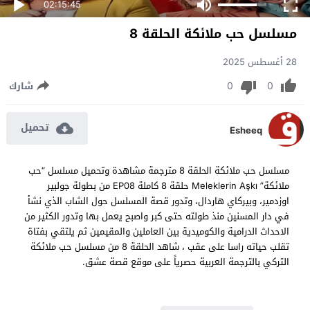
02:15:45
مسلسل حب ملائكة الحلقة 8
28 أغسطس 2025
0
0
شارك
تحميل
Esheeq
مسلسل حب ملائكة الحلقة 8 مترجمة مشاهدة وتحميل مسلسل “حب
ملائكة” Meleklerin Aşkı حلقة 8 كاملة EP08 من بطولة جولبير
اوزدمير، وبيركاي هاردال، وتدور قصة المسلسل حول الشاب الذي نشأ
في دار المسنين منذ طولته حتى كبر واصبح يعمل بها وتدور الكثير من
الاحداث الدرامية والكوميدية بين العاملين والمقيمين ثم يلتقي بفتاة
تقلب حياته راسا على عقب ، شاهد الحلقة 8 من مسلسل حب ملائكة
التركي بالترجمة العربية حصرياً على موقع قصة عشق.