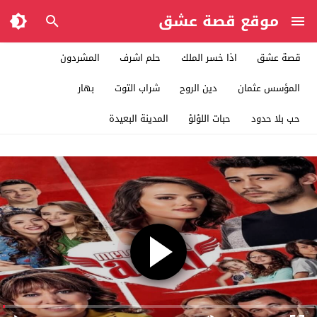
موقع قصة عشق
قصة عشق
اذا خسر الملك
حلم اشرف
المشردون
المؤسس عثمان
دين الروح
شراب التوت
بهار
حب بلا حدود
حبات اللؤلؤ
المدينة البعيدة