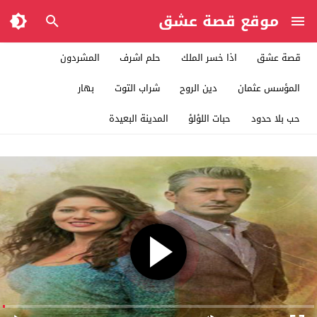
موقع قصة عشق
قصة عشق
اذا خسر الملك
حلم اشرف
المشردون
المؤسس عثمان
دين الروح
شراب التوت
بهار
حب بلا حدود
حبات اللؤلؤ
المدينة البعيدة