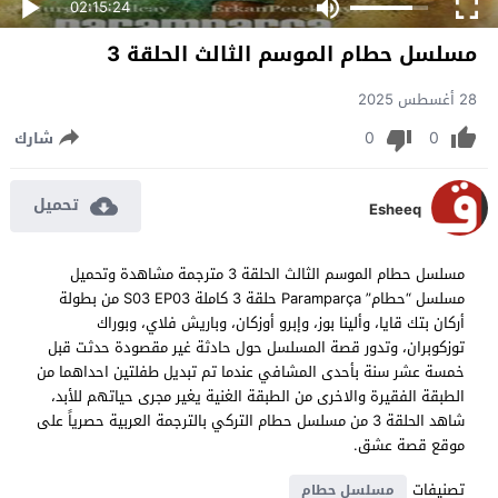
02:15:24
مسلسل حطام الموسم الثالث الحلقة 3
28 أغسطس 2025
0
0
شارك
تحميل
Esheeq
مسلسل حطام الموسم الثالث الحلقة 3 مترجمة مشاهدة وتحميل
مسلسل “حطام” Paramparça حلقة 3 كاملة S03 EP03 من بطولة
أركان بتك قايا، وألينا بوز، وإبرو أوزكان، وباريش فلاي، وبوراك
توزكوبران، وتدور قصة المسلسل حول حادثة غير مقصودة حدثت قبل
خمسة عشر سنة بأحدى المشافي عندما تم تبديل طفلتين احداهما من
الطبقة الفقيرة والاخرى من الطبقة الغنية يغير مجرى حياتهم للأبد،
شاهد الحلقة 3 من مسلسل حطام التركي بالترجمة العربية حصرياً على
موقع قصة عشق.
تصنيفات
مسلسل حطام