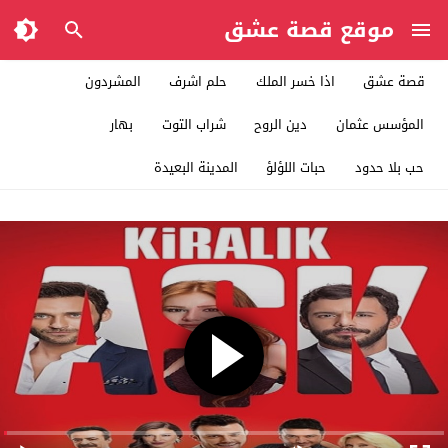
موقع قصة عشق
قصة عشق
اذا خسر الملك
حلم اشرف
المشردون
المؤسس عثمان
دين الروح
شراب التوت
بهار
حب بلا حدود
حبات اللؤلؤ
المدينة البعيدة