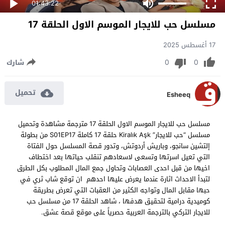
01:43:22
مسلسل حب للايجار الموسم الاول الحلقة 17
17 أغسطس 2025
0
0
شارك
تحميل
Esheeq
مسلسل حب للايجار الموسم الاول الحلقة 17 مترجمة مشاهدة وتحميل
مسلسل “حب للايجار” Kiralık Aşk حلقة 17 كاملة S01EP17 من بطولة
إلتشين سانجو، وباريش أردوتش، وتدور قصة المسلسل حول الفتاة
التي تعيل اسرتها وتسعى لاسعادهم تنقلب حياتها بعد اختطاف
اخيها من قبل احدى العصابات وتحاول جمع المال المطلوب بكل الطرق
لتبدأ الاحداث اثارة عندما يعرض عليها احدهم ان توقع شاب ثري في
حبها مقابل المال وتواجه الكثير من العقبات التي تعرض بطريقة
كوميدية درامية لتحقيق هدفها ، شاهد الحلقة 17 من مسلسل حب
للايجار التركي بالترجمة العربية حصرياً على موقع قصة عشق.