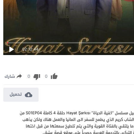
02:12:44
0
0
شارك
تحميل
مسلسل اغنية الحياة الموسم الاول الحلقة 4 مترجمة مشاهدة وتحميل مسلسل “اغنية الحياة” Hayat Şarkısı حلقة 4 كاملة S01EP04 من
لشاب كريم الذي يطمح للسفر الى المانيا والعمل هناك ولكن يذهب
ندما يلتقي بالفتاة القوية والتي يتم تلطيخ سمعتها من قبل اختها