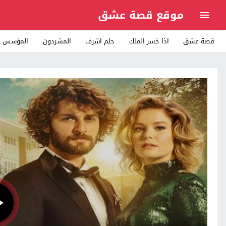
موقع قصة عشق
قصة عشق
اذا خسر الملك
حلم اشرف
المشردون
المؤسس ع