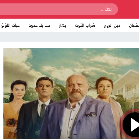
ثمان
دين الروح
شراب التوت
بهار
حب بلا حدود
حبات اللؤلؤ