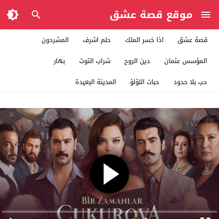
موقع قصة عشق
قصة عشق
اذا خسر الملك
حلم اشرف
المشردون
المؤسس عثمان
دين الروح
شراب التوت
بهار
حب بلا حدود
حبات اللؤلؤ
المدينة البعيدة