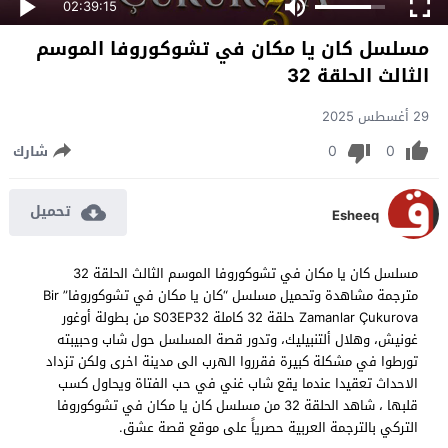
02:39:15
مسلسل كان يا مكان في تشوكوروفا الموسم
الثالث الحلقة 32
29 أغسطس 2025
0
0
شارك
تحميل
Esheeq
مسلسل كان يا مكان في تشوكوروفا الموسم الثالث الحلقة 32
مترجمة مشاهدة وتحميل مسلسل “كان يا مكان في تشوكوروفا” Bir
Zamanlar Çukurova حلقة 32 كاملة S03EP32 من بطولة أوغور
غونيش، وهلال ألتنبيليك، وتدور قصة المسلسل حول شاب وحبيبته
تورطوا في مشكلة كبيرة فقرروا الهرب الى مدينة اخرى ولكن تزداد
الاحداث تعقيدا عندما يقع شاب غني في حب الفتاة ويحاول كسب
قلبها ، شاهد الحلقة 32 من مسلسل كان يا مكان في تشوكوروفا
التركي بالترجمة العربية حصرياً على موقع قصة عشق.