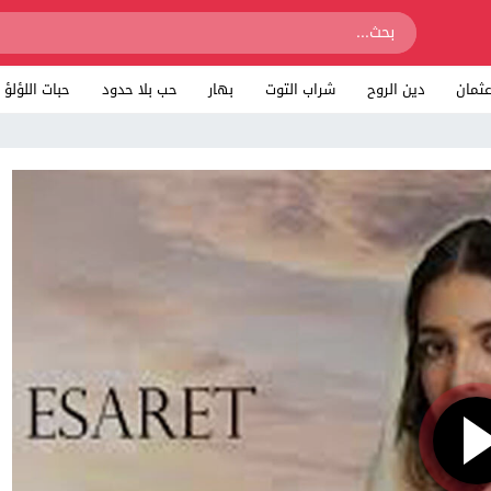
ثمان
دين الروح
شراب التوت
بهار
حب بلا حدود
حبات اللؤلؤ