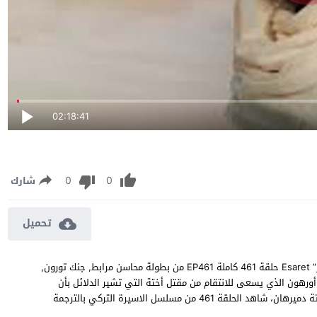
02:18:41
0
0
شارك
تحميل
مسلسل الاسر الحلقة 461 مترجمة مشاهدة وتحميل مسلسل “الاسر” Esaret حلقة 461 كاملة EP461 من بطولة محاسن مرابط, جنك تورون,
ورهون الذي يسعى للانتقام من مقتل أختة التي تشير الدلائل بأن
القاتل هي السيدة حراء الوريثة الوحيدة لاكبر الاسر المنافسة لاسرتة دميرهان، شاهد الحلقة 461 من مسلسل الاسيرة التركي بالترجمة