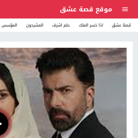
موقع قصة عشق
قصة عشق
اذا خسر الملك
حلم اشرف
المشردون
المؤسس ع