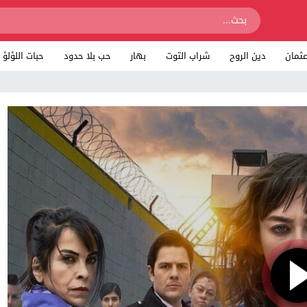
ثمان
دين الروح
شراب التوت
بهار
حب بلا حدود
حبات اللؤلؤ