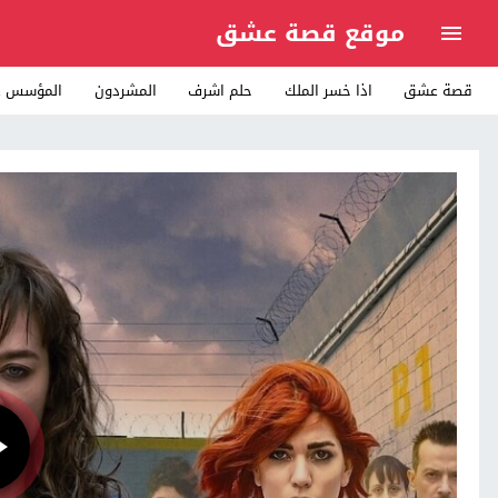
موقع قصة عشق
قصة عشق
اذا خسر الملك
حلم اشرف
المشردون
المؤسس ع