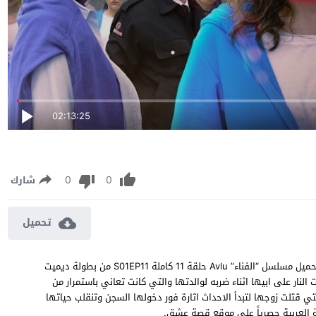
02:13:25
0
0
شارك
تحميل
مسلسل الفناء الموسم الاول الحلقة 11 مترجمة الاخيرة مشاهدة وتحميل مسلسل “الفناء” Avlu حلقة 11 كاملة S01EP11 من بطولة ديميت
لنار على ابيها اثناء ضربه لوالدتها والتي كانت تعاني باستمرار من
ي قتلت زوجها لتبدأ الاحداث اثارة فور دخولها السجن وتنقلب حياتها