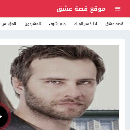
موقع قصة عشق
قصة عشق
اذا خسر الملك
حلم اشرف
المشردون
المؤسس ع