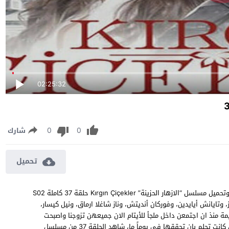
02:25:32
0
0
شارك
تحميل
مسلسل الازهار الحزينة الموسم الثاني الحلقة 37 مترجمة مشاهدة وتحميل مسلسل “الازهار الحزينة” Kırgın Çiçekler حلقة 37 كاملة S02
از، وتايانش أيايدين، وفوركان أنديتش، وناز شاغلا ارماق، ونيل كيسار،
منذ ان اجتمعن داخل ملجأ للأيتام الان جميعهن تزوجنا واصبحت
لديهن عوائل ولكن لكل واحدة منهن مشاكلها الخاصة وامالها التي كانت تحلم بان تحققها في يوماً ما، شاهد الحلقة 37 من مسلسل