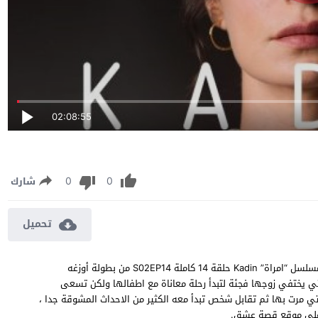
02:08:55
0
0
شارك
تحميل
مسلسل امراة الموسم الثاني الحلقة 14 مترجمة مشاهدة وتحميل مسلسل “امراة” Kadin حلقة 14 كاملة S02EP14 من بطولة أوزغه
تي يختفي زوجها فجئة لتبدأ رحلة معاناة مع اطفالها ولكن تسعى
تي مرت بها ثم تقابل شخص تبدأ معه الكثير من الاحداث المشوقة جدا ،