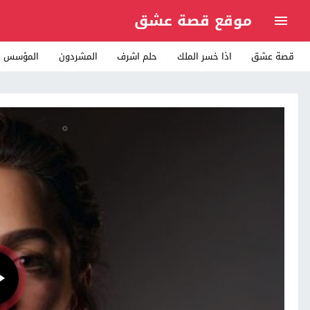
موقع قصة عشق
قصة عشق
اذا خسر الملك
حلم اشرف
المشردون
المؤسس ع