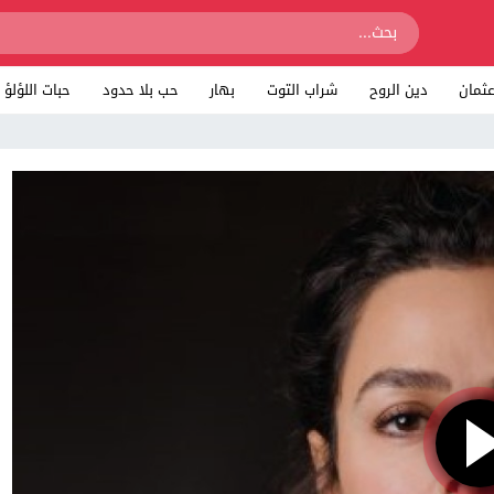
ثمان
دين الروح
شراب التوت
بهار
حب بلا حدود
حبات اللؤلؤ