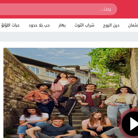
ثمان
دين الروح
شراب التوت
بهار
حب بلا حدود
حبات اللؤلؤ