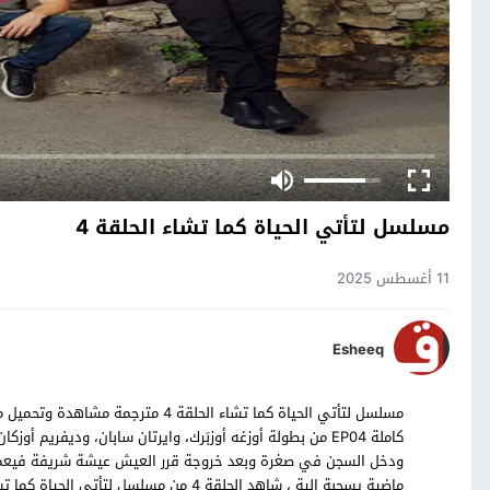
مسلسل لتأتي الحياة كما تشاء الحلقة 4
11 أغسطس 2025
Esheeq
كاملة EP04 من بطولة أوزغه أوزبَرك، وايرتان سابان، ودي
ودخل السجن في صغرة وبعد خروجة قرر العيش عيشة شريفة فيعم
ماضية يسحبة الية ، شاهد الحلقة 4 من مسلسل لتأتي الحياة كما تشاء التركي بالترجمة العربية حصرياً على موقع قصة عشق.