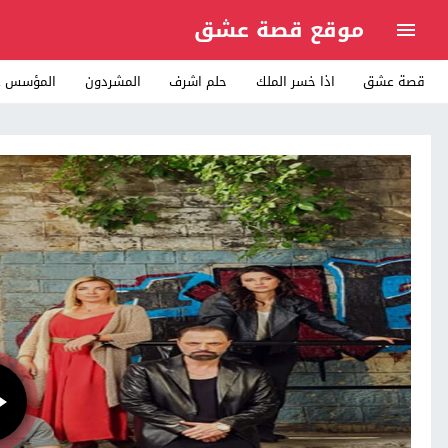
موقع قصة عشق
قصة عشق
اذا خسر الملك
حلم اشرف
المشردون
المؤسس ع