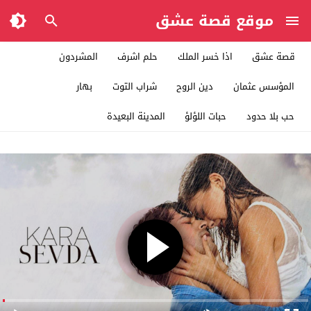
موقع قصة عشق
قصة عشق
اذا خسر الملك
حلم اشرف
المشردون
المؤسس عثمان
دين الروح
شراب التوت
بهار
حب بلا حدود
حبات اللؤلؤ
المدينة البعيدة