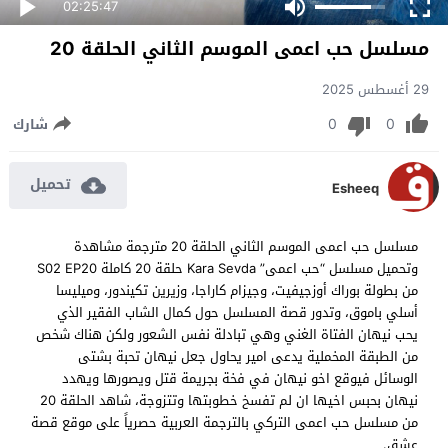
02:25:47
مسلسل حب اعمى الموسم الثاني الحلقة 20
29 أغسطس 2025
0
0
شارك
تحميل
Esheeq
مسلسل حب اعمى الموسم الثاني الحلقة 20 مترجمة مشاهدة
وتحميل مسلسل “حب اعمى” Kara Sevda حلقة 20 كاملة S02 EP20
من بطولة بوراك أوزجيفيت، وجيزام كاراجا، وزيرين تكيندور، وميليسا
أسلي باموق، وتدور قصة المسلسل حول كمال الشاب الفقير الذي
يحب نيهان الفتاة الغني وهي تبادلة نفس الشعور ولكن هناك شخص
من الطبقة المخملية يدعى امير يحاول جعل نيهان تحبة بشتى
الوسائل فيوقع اخو نيهان في فخة بجريمة قتل ويصورها ويهدد
نيهان بحبس اخيها ان لم تفسخ خطوبتها وتتزوجة، شاهد الحلقة 20
من مسلسل حب اعمى التركي بالترجمة العربية حصرياً على موقع قصة
عشق.