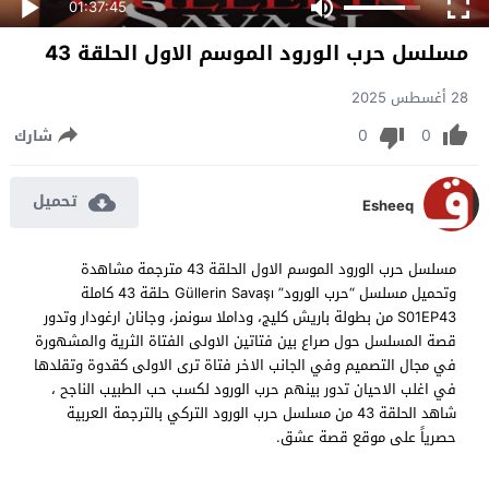
01:37:45
مسلسل حرب الورود الموسم الاول الحلقة 43
28 أغسطس 2025
0
0
شارك
تحميل
Esheeq
مسلسل حرب الورود الموسم الاول الحلقة 43 مترجمة مشاهدة
وتحميل مسلسل “حرب الورود” Güllerin Savaşı حلقة 43 كاملة
S01EP43 من بطولة باريش كليج، وداملا سونمز، وجانان ارغودار وتدور
قصة المسلسل حول صراع بين فتاتين الاولى الفتاة الثرية والمشهورة
في مجال التصميم وفي الجانب الاخر فتاة ترى الاولى كقدوة وتقلدها
في اغلب الاحيان تدور بينهم حرب الورود لكسب حب الطبيب الناجح ،
شاهد الحلقة 43 من مسلسل حرب الورود التركي بالترجمة العربية
حصرياً على موقع قصة عشق.