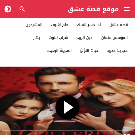
موقع قصة عشق
قصة عشق
اذا خسر الملك
حلم اشرف
المشردون
المؤسس عثمان
دين الروح
شراب التوت
بهار
حب بلا حدود
حبات اللؤلؤ
المدينة البعيدة