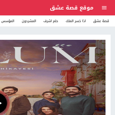
موقع قصة عشق
قصة عشق
اذا خسر الملك
حلم اشرف
المشردون
المؤسس ع