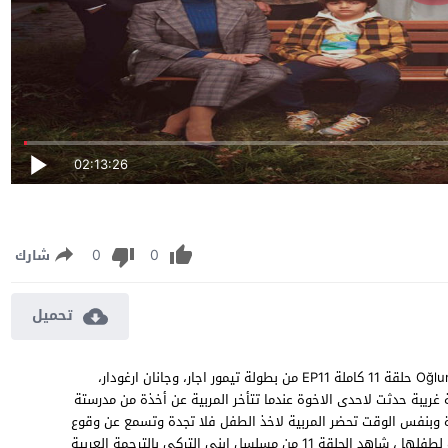
02:13:26
0
0
شارك
تحميل
مسلسل ابني الحلقة 11 مترجمة مشاهدة وتحميل مسلسل “ابني” Oğlum حلقة 11 كاملة EP11 من بطولة تيمور اجار، وجانان ارغودار،
يبة حدثت لاحدى الاخوة عندما تتأخر المربية عن أخذة من مدرستة
ة وبنفس الوقت تحضر المربية لاخذ الطفل فلا تجدة وتسمع عن وقوع
حادثة مؤلمة لطفل بالحديقة المجاورة للمدرسة فهل الحادثة وقعت لطفلها ، شاهد الحلقة 11 من مسلسل ابني التركي بالترجمة العربية