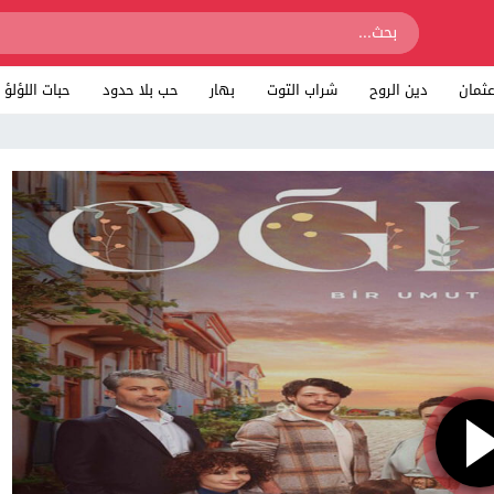
ثمان
دين الروح
شراب التوت
بهار
حب بلا حدود
حبات اللؤلؤ