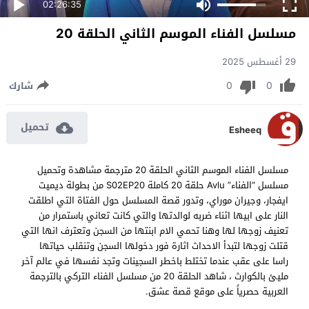
02:26:35
مسلسل الفناء الموسم الثاني الحلقة 20
29 أغسطس 2025
0
0
شارك
تحميل
Esheeq
مسلسل الفناء الموسم الثاني الحلقة 20 مترجمة مشاهدة وتحميل
مسلسل “الفناء” Avlu حلقة 20 كاملة S02EP20 من بطولة ديميت
ايفجار، وجيران موراي، وتدور قصة المسلسل حول الفتاة التي اطلقت
النار على ابيها اثناء ضربه لوالدتها والتي كانت تعاني باستمرار من
تعنيف زوجها لها وهنا تحمي الام ابنتها من السجن وتعترف انها التي
قتلت زوجها لتبدأ الاحداث اثارة فور دخولها السجن وتنقلب حياتها
راسا على عقب عندما تختلط باخطر السجينات وتجد نفسها في عالم آخر
مليئ بالكوارث ، شاهد الحلقة 20 من مسلسل الفناء التركي بالترجمة
العربية حصرياً على موقع قصة عشق.