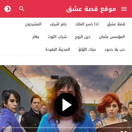
موقع قصة عشق
قصة عشق
اذا خسر الملك
حلم اشرف
المشردون
المؤسس عثمان
دين الروح
شراب التوت
بهار
حب بلا حدود
حبات اللؤلؤ
المدينة البعيدة