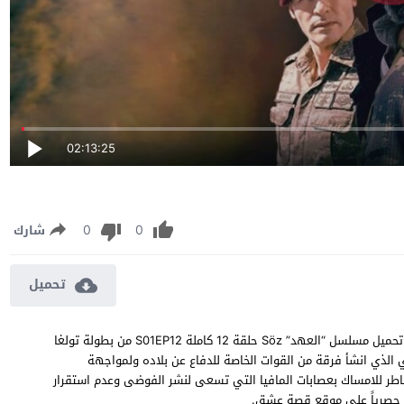
02:13:25
0
0
شارك
تحميل
مسلسل العهد الموسم الاول الحلقة 12 مترجمة الاخيرة مشاهدة وتحميل مسلسل “العهد” Söz حلقة 12 كاملة S01EP12 من بطولة تولغا
الذي انشأ فرقة من القوات الخاصة للدفاع عن بلاده ولمواجهة
لمخاطر للامساك بعصابات المافيا التي تسعى لنشر الفوضى وعدم استقرار