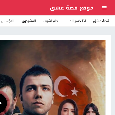
موقع قصة عشق
قصة عشق
اذا خسر الملك
حلم اشرف
المشردون
المؤسس ع