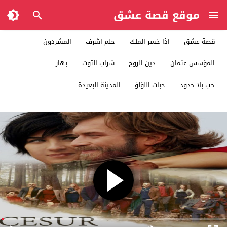
موقع قصة عشق
قصة عشق
اذا خسر الملك
حلم اشرف
المشردون
المؤسس عثمان
دين الروح
شراب التوت
بهار
حب بلا حدود
حبات اللؤلؤ
المدينة البعيدة