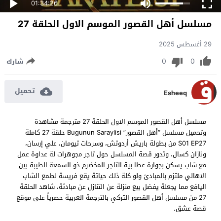
01:34:26
مسلسل أهل القصور الموسم الاول الحلقة 27
29 أغسطس 2025
0
0
شارك
تحميل
Esheeq
مسلسل أهل القصور الموسم الاول الحلقة 27 مترجمة مشاهدة
وتحميل مسلسل “أهل القصور” Bugunun Saraylisi حلقة 27 كاملة
S01 EP27 من بطولة باريش أردوتش، وسرحات تيومان، علي إرسان،
ونازان كسال، وتدور قصة المسلسل حول تاجر مجوهرات لة عداوة عمل
مع شاب يسكن بجوارة عطا بية التاجر المخضرم ذو السمعة الطيبة بين
الاهالي ملتزم بالمبادئ ولو كلة ذلك حياتة يقع فريسة لطمع الشاب
اليافع مما يجعلة يفضل بيع منزلة عن التنازل عن مبادئة، شاهد الحلقة
27 من مسلسل أهل القصور التركي بالترجمة العربية حصرياً على موقع
قصة عشق.