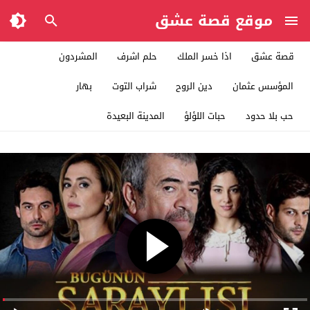
موقع قصة عشق
قصة عشق
اذا خسر الملك
حلم اشرف
المشردون
المؤسس عثمان
دين الروح
شراب التوت
بهار
حب بلا حدود
حبات اللؤلؤ
المدينة البعيدة