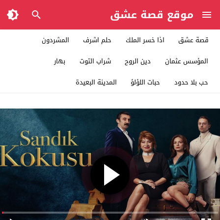
موقع قصة عشق
قصة عشق
اذا خسر الملك
حلم اشرف
المشردون
المؤسس عثمان
دين الروح
شراب التوت
بهار
حب بلا حدود
حبات اللؤلؤ
المدينة البعيدة