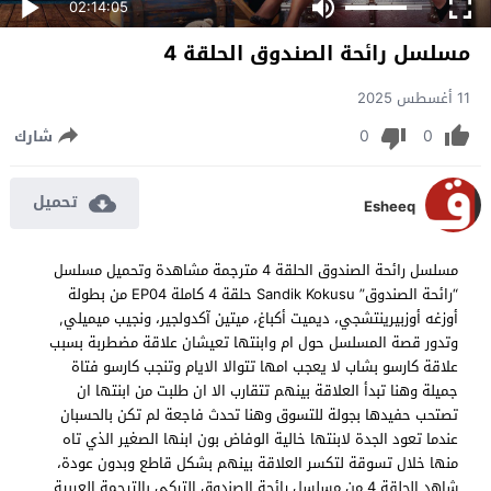
02:14:05
مسلسل رائحة الصندوق الحلقة 4
11 أغسطس 2025
0
0
شارك
تحميل
Esheeq
مسلسل رائحة الصندوق الحلقة 4 مترجمة مشاهدة وتحميل مسلسل
“رائحة الصندوق” Sandik Kokusu حلقة 4 كاملة EP04 من بطولة
أوزغه أوزبيرينتشجي، ديميت أكباغ، ميتين آكدولجير، ونجيب ميميلي,
وتدور قصة المسلسل حول ام وابنتها تعيشان علاقة مضطربة بسبب
علاقة كارسو بشاب لا يعجب امها تتوالا الايام وتنجب كارسو فتاة
جميلة وهنا تبدأ العلاقة بينهم تتقارب الا ان طلبت من ابنتها ان
تصتحب حفيدها بجولة للتسوق وهنا تحدث فاجعة لم تكن بالحسبان
عندما تعود الجدة لابنتها خالية الوفاض بون ابنها الصغير الذي تاه
منها خلال تسوقة لتكسر العلاقة بينهم بشكل قاطع وبدون عودة،
شاهد الحلقة 4 من مسلسل رائحة الصندوق التركي بالترجمة العربية