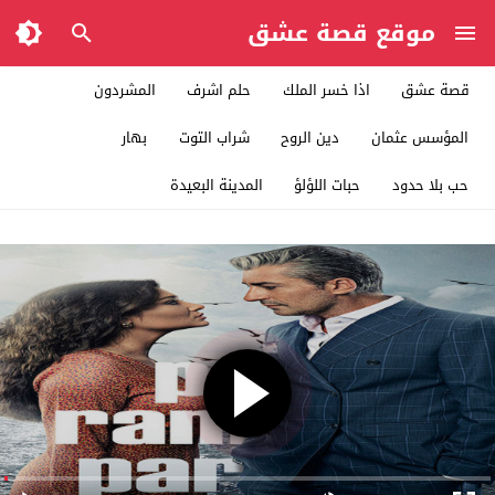
موقع قصة عشق
قصة عشق
اذا خسر الملك
حلم اشرف
المشردون
المؤسس عثمان
دين الروح
شراب التوت
بهار
حب بلا حدود
حبات اللؤلؤ
المدينة البعيدة