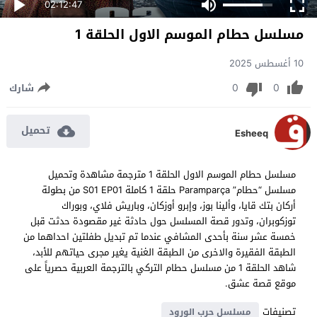
02:12:47
مسلسل حطام الموسم الاول الحلقة 1
10 أغسطس 2025
0
0
شارك
تحميل
Esheeq
مسلسل حطام الموسم الاول الحلقة 1 مترجمة مشاهدة وتحميل
مسلسل “حطام” Paramparça حلقة 1 كاملة S01 EP01 من بطولة
أركان بتك قايا، وألينا بوز، وإبرو أوزكان، وباريش فلاي، وبوراك
توزكوبران، وتدور قصة المسلسل حول حادثة غير مقصودة حدثت قبل
خمسة عشر سنة بأحدى المشافي عندما تم تبديل طفلتين احداهما من
الطبقة الفقيرة والاخرى من الطبقة الغنية يغير مجرى حياتهم للأبد،
شاهد الحلقة 1 من مسلسل حطام التركي بالترجمة العربية حصرياً على
موقع قصة عشق.
تصنيفات
مسلسل حرب الورود