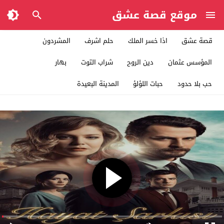
موقع قصة عشق
قصة عشق
اذا خسر الملك
حلم اشرف
المشردون
المؤسس عثمان
دين الروح
شراب التوت
بهار
حب بلا حدود
حبات اللؤلؤ
المدينة البعيدة