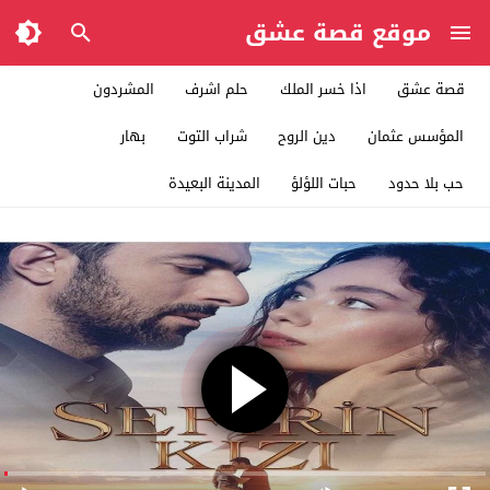
موقع قصة عشق
قصة عشق
اذا خسر الملك
حلم اشرف
المشردون
المؤسس عثمان
دين الروح
شراب التوت
بهار
حب بلا حدود
حبات اللؤلؤ
المدينة البعيدة