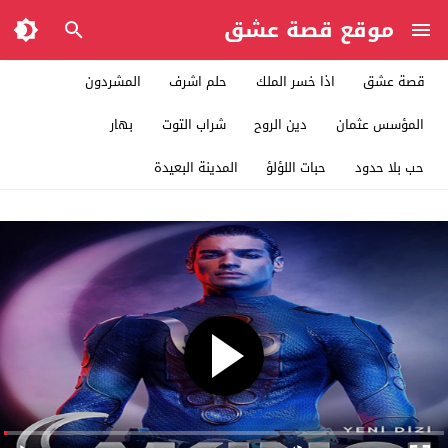
موقع قصة عشق
قصة عشق
اذا خسر الملك
حلم اشرف
المشردون
المؤسس عثمان
دين الروح
شراب التوت
بهار
حب بلا حدود
حبات اللؤلؤ
المدينة البعيدة