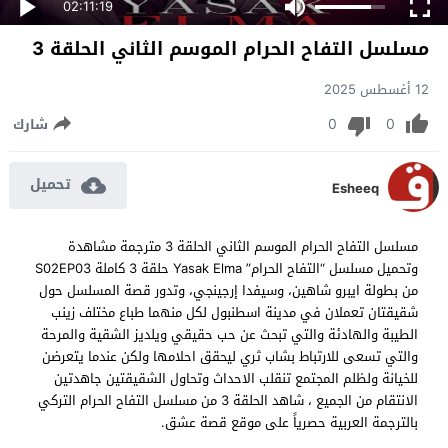
02:11:19
مسلسل التفاح الحرام الموسم الثاني الحلقة 3
12 أغسطس 2025
0
0
شارك
تحميل
Esheeq
مسلسل التفاح الحرام الموسم الثاني الحلقة 3 مترجمة مشاهدة
وتحميل مسلسل “التفاح الحرام” Yasak Elma حلقة 3 كاملة S02EP03
من بطولة ايبرو شاهين، وسيفدا إرجينجي، وتدور قصة المسلسل حول
شقيقتان تعملان في مدينة اسطنبول لكل منهما طباع مختلف زينب
الطيبة والهادئة والتي تبحث عن حب حقيقي ويلديز الشقية والمرحة
والتي تسعى للارتباط بشاب ثري ليحقق احلامها ولكن عندما يتعرضن
للخيانة ولظلم المجتمع تنقلب الاحداث وتحاول الشقيقتين جاهدتين
الانتقام من الجميع ، شاهد الحلقة 3 من مسلسل التفاح الحرام التركي
بالترجمة العربية حصرياً على موقع قصة عشق.