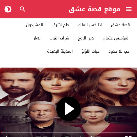
موقع قصة عشق
قصة عشق
اذا خسر الملك
حلم اشرف
المشردون
المؤسس عثمان
دين الروح
شراب التوت
بهار
حب بلا حدود
حبات اللؤلؤ
المدينة البعيدة