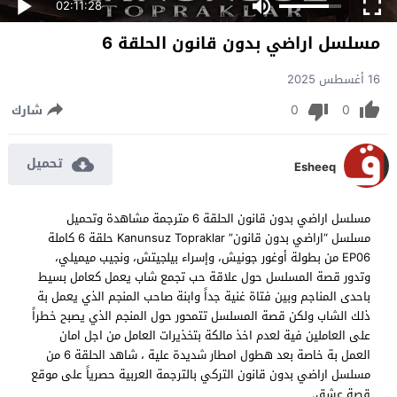
02:11:28
مسلسل اراضي بدون قانون الحلقة 6
16 أغسطس 2025
0
0
شارك
تحميل
Esheeq
مسلسل اراضي بدون قانون الحلقة 6 مترجمة مشاهدة وتحميل
مسلسل “اراضي بدون قانون” Kanunsuz Topraklar حلقة 6 كاملة
EP06 من بطولة أوغور جونيش، وإسراء بيلجيتش، ونجيب ميميلي،
وتدور قصة المسلسل حول علاقة حب تجمع شاب يعمل كعامل بسيط
باحدى المناجم وبين فتاة غنية جداً وابنة صاحب المنجم الذي يعمل بة
ذلك الشاب ولكن قصة المسلسل تتمحور حول المنجم الذي يصبح خطراً
على العاملين فية لعدم اخذ مالكة بتخذيرات العامل من اجل امان
العمل بة خاصة بعد هطول امطار شديدة علية ، شاهد الحلقة 6 من
مسلسل اراضي بدون قانون التركي بالترجمة العربية حصرياً على موقع
قصة عشق.