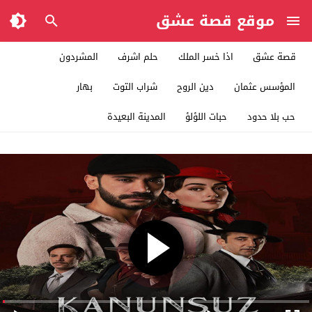
موقع قصة عشق
قصة عشق
اذا خسر الملك
حلم اشرف
المشردون
المؤسس عثمان
دين الروح
شراب التوت
بهار
حب بلا حدود
حبات اللؤلؤ
المدينة البعيدة