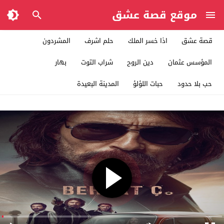
موقع قصة عشق
قصة عشق
اذا خسر الملك
حلم اشرف
المشردون
المؤسس عثمان
دين الروح
شراب التوت
بهار
حب بلا حدود
حبات اللؤلؤ
المدينة البعيدة